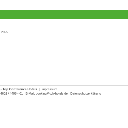
9.2025
- Top Conference Hotels
|
Impressum
34602 / 4498 - 01
|
E-Mail:
booking@tch-hotels.de
|
Datenschutzerklärung