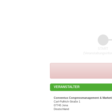
START
(Veranstaltungsinfo
VERANSTALTER
Conventus Congressmanagement & Marke
Carl-Pulfrich-Straße 1
07745 Jena
Deutschland