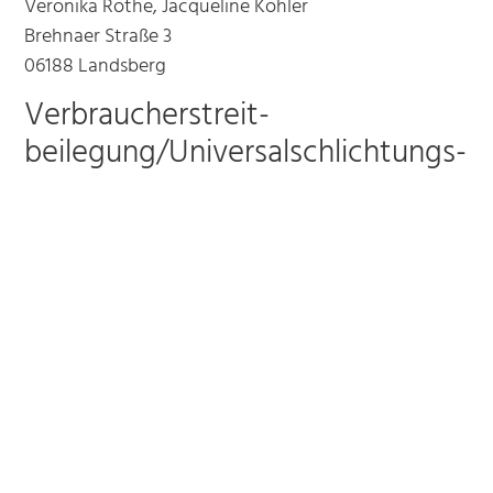
Veronika Rothe, Jacqueline Köhler
Brehnaer Straße 3
06188 Landsberg
Verbraucher­streit­
beilegung/Universal­schlichtungs­
stelle
Wir sind nicht bereit oder verpflichtet, an
Streitbeilegungsverfahren vor einer
Verbraucherschlichtungsstelle teilzunehmen.
Social-Media