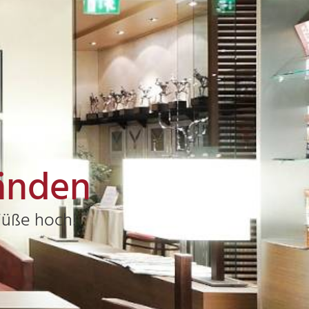
Händen
Füße hoch!