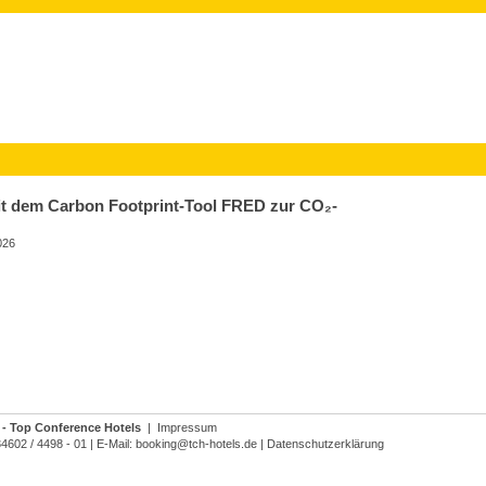
Mit dem Carbon Footprint-Tool FRED zur CO₂-
026
- Top Conference Hotels
|
Impressum
34602 / 4498 - 01
|
E-Mail:
booking@tch-hotels.de
|
Datenschutzerklärung