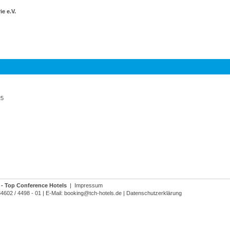
e e.V.
25
- Top Conference Hotels
|
Impressum
34602 / 4498 - 01
|
E-Mail:
booking@tch-hotels.de
|
Datenschutzerklärung