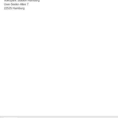
Volkspark Stadion Hamburg
Uwe-Seeler-Allee 7
22525 Hamburg