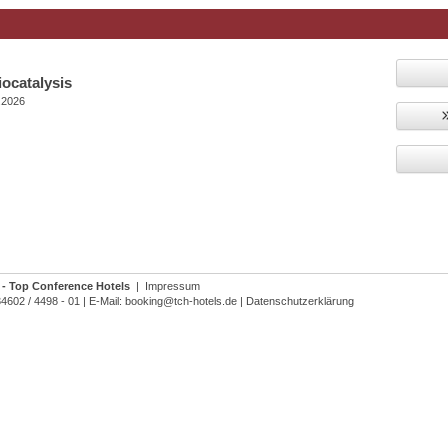
iocatalysis
.2026
- Top Conference Hotels
|
Impressum
34602 / 4498 - 01
|
E-Mail:
booking@tch-hotels.de
|
Datenschutzerklärung