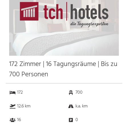
172 Zimmer | 16 Tagungsräume | Bis zu
700 Personen
172
700
12.6 km
k.a. km
16
0