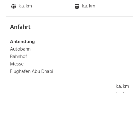
k.a. km
k.a. km
Anfahrt
Anbindung
Autobahn
Bahnhof
Messe
Flughafen Abu Dhabi
k.a. km
k.a. km
k.a. km
12.6 km
Bus
Straßenbahn
S-Bahn