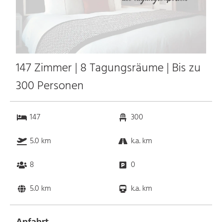
147 Zimmer | 8 Tagungsräume | Bis zu
300 Personen
147
300
5.0 km
k.a. km
8
0
5.0 km
k.a. km