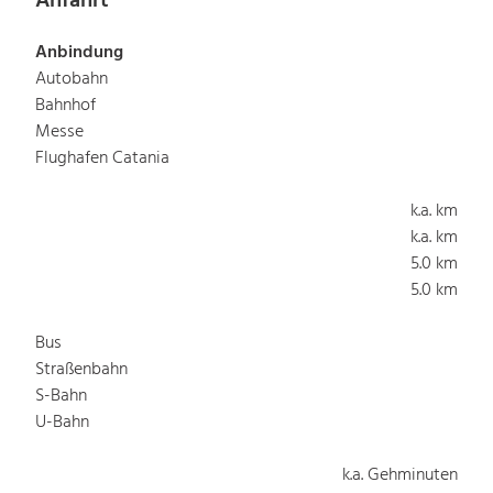
Anfahrt
Anbindung
Autobahn
Bahnhof
Messe
Flughafen Catania
k.a. km
k.a. km
5.0 km
5.0 km
Bus
Straßenbahn
S-Bahn
U-Bahn
k.a. Gehminuten