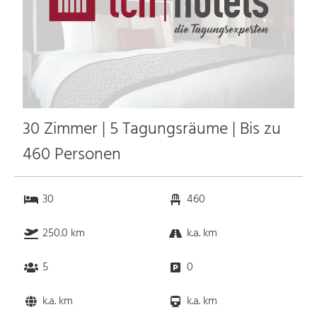
30 Zimmer | 5 Tagungsräume | Bis zu
460 Personen
30
460
250.0 km
k.a. km
5
0
k.a. km
k.a. km