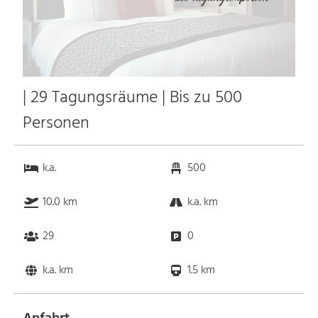
| 29 Tagungsräume | Bis zu 500
Personen
k.a.
500
10.0 km
k.a. km
29
0
k.a. km
1.5 km