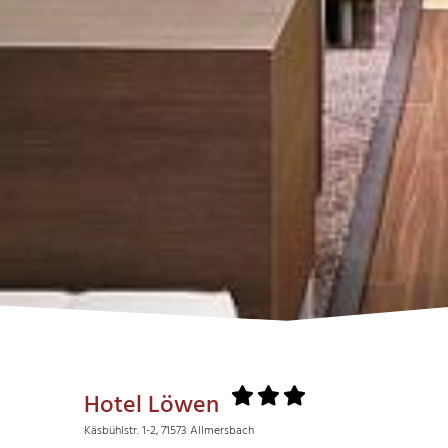
Hotel Löwen
Käsbühlstr. 1-2, 71573 Allmersbach