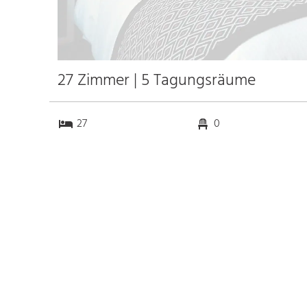
27 Zimmer | 5 Tagungsräume
27
0
5
0
Anfahrt
Anbindung
Autobahn A81
21.0 km
Bahnhof
k.a. km
Messe
k.a. km
Flughafen Stuttgart
40.0 km