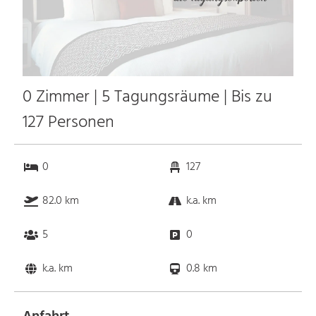
0 Zimmer | 5 Tagungsräume | Bis zu
127 Personen
0
127
82.0 km
k.a. km
5
0
k.a. km
0.8 km