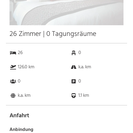
26 Zimmer | 0 Tagungsräume
26
0
126.0 km
k.a. km
0
0
k.a. km
1.1 km
Anfahrt
Anbindung