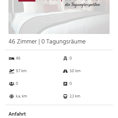
46 Zimmer | 0 Tagungsräume
46
0
9.7 km
3.0 km
0
0
k.a. km
2.3 km
Anfahrt