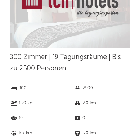
300 Zimmer | 19 Tagungsräume | Bis
zu 2500 Personen
300
2500
15.0 km
2.0 km
19
0
k.a. km
5.0 km