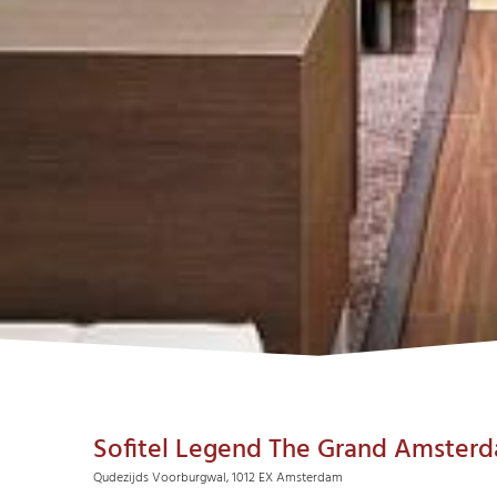
Sofitel Legend The Grand Amster
Qudezijds Voorburgwal, 1012 EX Amsterdam