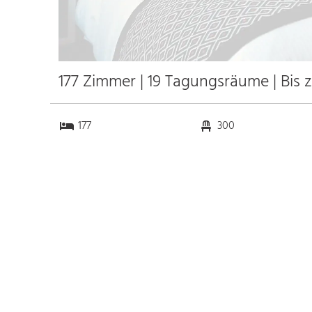
177 Zimmer | 19 Tagungsräume | Bis 
177
300
19
0
Anfahrt
Anbindung
Autobahn
k.a. km
Bahnhof
k.a. km
Messe
k.a. km
Flughafen
k.a. km