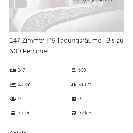
247 Zimmer | 15 Tagungsräume | Bis zu
600 Personen
247
600
5.0 km
k.a. km
15
0
k.a. km
0.2 km