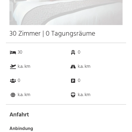
30 Zimmer | 0 Tagungsräume
30
0
k.a. km
k.a. km
0
0
k.a. km
k.a. km
Anfahrt
Anbindung