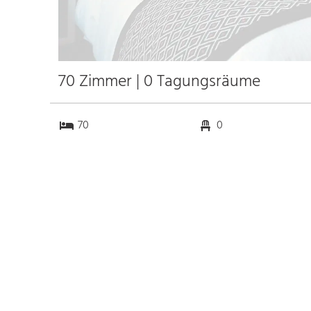
70 Zimmer | 0 Tagungsräume
70
0
0
0
Anfahrt
Anbindung
Autobahn A12
2.0 km
Bahnhof Bhf. Imst-Pitztal
2.0 km
Messe
k.a. km
Flughafen Innsbruck
44.2 km