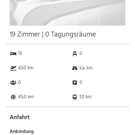
19 Zimmer | 0 Tagungsräume
19
0
43.0 km
k.a. km
0
0
45.0 km
1.0 km
Anfahrt
Anbindung