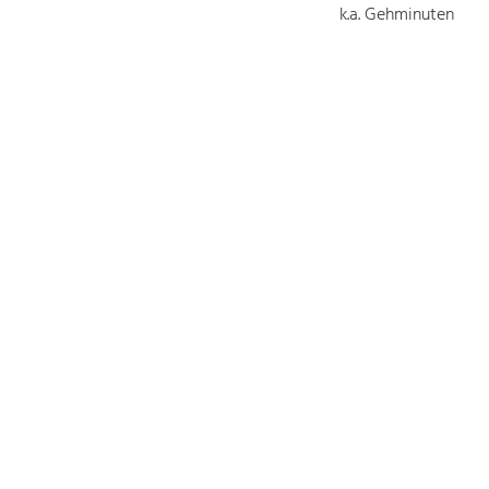
k.a. Gehminuten
k.a. Gehminuten
k.a. Gehminuten
k.a. Gehminuten
Parkmöglichkeiten
Parkplätze
Parkhaus/Tiefgarage
Busparkplätze
k.a.
k.a.
k.a.