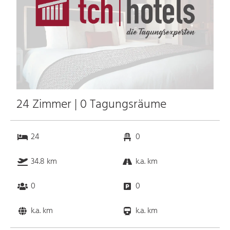
24 Zimmer | 0 Tagungsräume
24
0
34.8 km
k.a. km
0
0
k.a. km
k.a. km