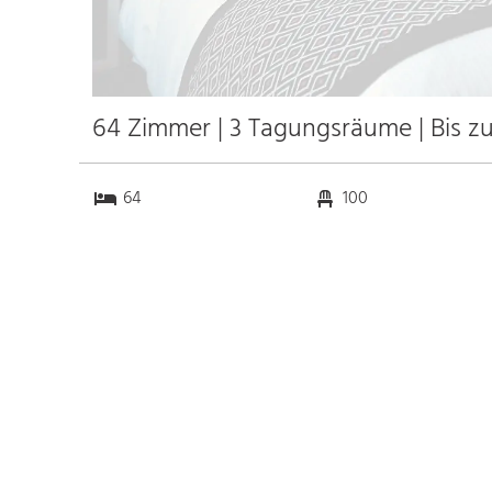
64 Zimmer | 3 Tagungsräume | Bis z
64
100
3
0
Anfahrt
Anbindung
Autobahn
k.a. km
Bahnhof Bhf. Aurich
10.9 km
Messe
k.a. km
Flughafen Bremen
95.9 km