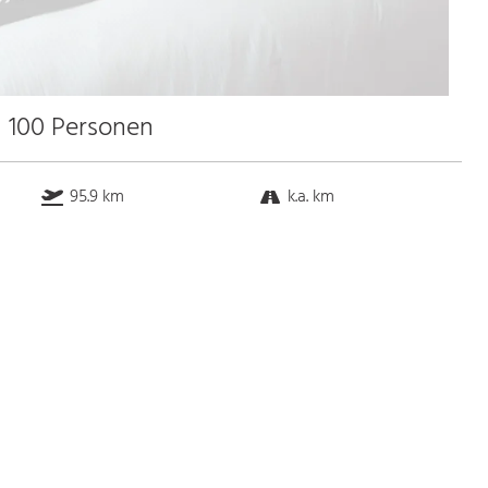
u 100 Personen
95.9 km
k.a. km
k.a. km
10.9 km
Bus
k.a. Gehminuten
Straßenbahn
k.a. Gehminuten
S-Bahn
k.a. Gehminuten
U-Bahn
k.a. Gehminuten