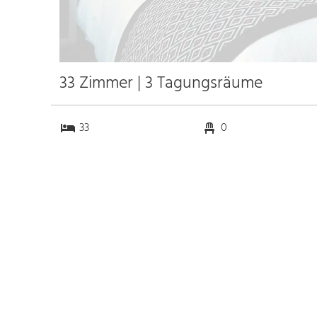
33 Zimmer | 3 Tagungsräume
33
0
3
0
Anfahrt
Anbindung
Autobahn
k.a. km
Bahnhof
k.a. km
Messe
k.a. km
Flughafen
k.a. km