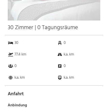
30 Zimmer | 0 Tagungsräume
30
0
77.4 km
k.a. km
0
0
k.a. km
k.a. km
Anfahrt
Anbindung