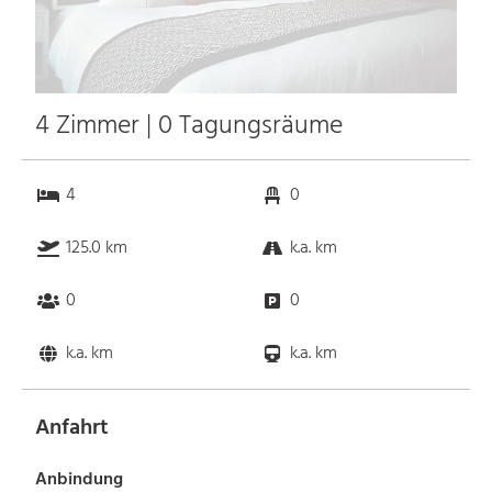
4 Zimmer | 0 Tagungsräume
4
0
125.0 km
k.a. km
0
0
k.a. km
k.a. km
Anfahrt
Anbindung