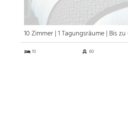
10 Zimmer | 1 Tagungsräume | Bis zu
10
60
1
0
Anfahrt
Anbindung
Autobahn A44
23.2 km
Bahnhof Hbf. Paderborn
26.0 km
Messe
k.a. km
Flughafen Dortmund
72.0 km