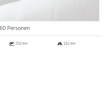
 60 Personen
72.0 km
23.2 km
k.a. km
26.0 km
Bus
k.a. Gehminuten
Straßenbahn
k.a. Gehminuten
S-Bahn
k.a. Gehminuten
U-Bahn
k.a. Gehminuten