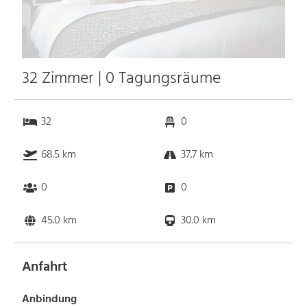
32 Zimmer | 0 Tagungsräume
32
0
68.5 km
37.7 km
0
0
45.0 km
30.0 km
Anfahrt
Anbindung