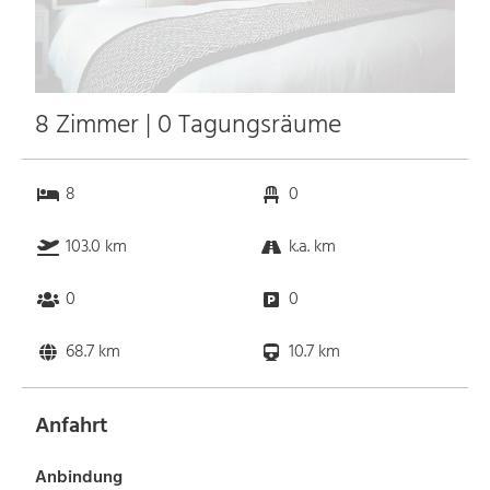
8 Zimmer | 0 Tagungsräume
8
0
103.0 km
k.a. km
0
0
68.7 km
10.7 km
Anfahrt
Anbindung