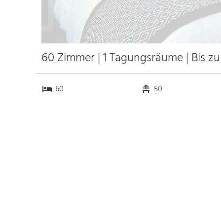
60 Zimmer | 1 Tagungsräume | Bis z
60
50
1
29
Anfahrt
Anbindung
Autobahn 5
20.0 km
Bahnhof Bad Herrenalb
0.5 km
Messe
k.a. km
Flughafen Stuttgart
80.0 km