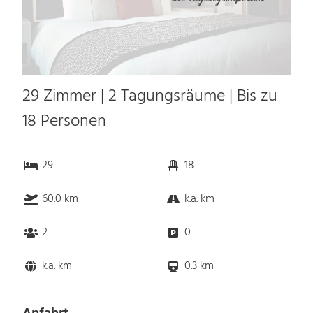
29 Zimmer | 2 Tagungsräume | Bis zu
18 Personen
29
18
60.0 km
k.a. km
2
0
k.a. km
0.3 km