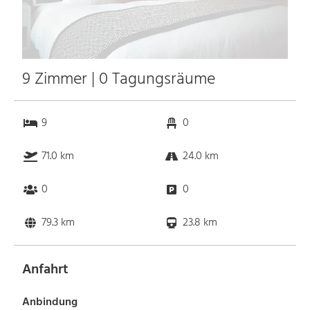
9 Zimmer | 0 Tagungsräume
9
0
71.0 km
24.0 km
0
0
79.3 km
23.8 km
Anfahrt
Anbindung