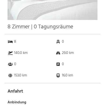
8 Zimmer | 0 Tagungsräume
8
0
140.0 km
29.0 km
0
0
153.0 km
16.0 km
Anfahrt
Anbindung