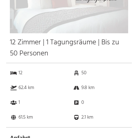
12 Zimmer | 1 Tagungsräume | Bis zu
50 Personen
12
50
62.4 km
9.8 km
1
0
61.5 km
2.1 km