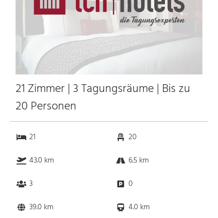
21 Zimmer | 3 Tagungsräume | Bis zu
20 Personen
21
20
43.0 km
6.5 km
3
0
39.0 km
4.0 km