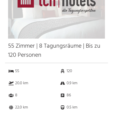
55 Zimmer | 8 Tagungsräume | Bis zu
120 Personen
55
120
20.0 km
0.9 km
8
86
22.0 km
0.5 km