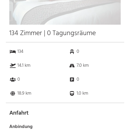
134 Zimmer | 0 Tagungsräume
134
0
14.1 km
7.0 km
0
0
18.9 km
1.0 km
Anfahrt
Anbindung