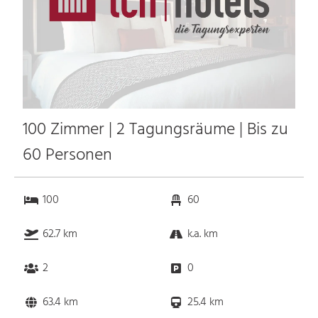
100 Zimmer | 2 Tagungsräume | Bis zu
60 Personen
100
60
62.7 km
k.a. km
2
0
63.4 km
25.4 km