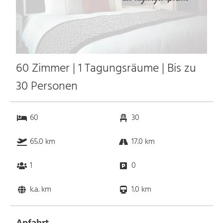
60 Zimmer | 1 Tagungsräume | Bis zu
30 Personen
60
30
65.0 km
17.0 km
1
0
k.a. km
1.0 km