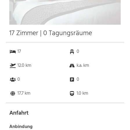
17 Zimmer | 0 Tagungsräume
17
0
12.0 km
k.a. km
0
0
17.7 km
1.0 km
Anfahrt
Anbindung