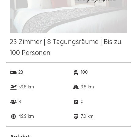
23 Zimmer | 8 Tagungsräume | Bis zu
100 Personen
23
100
59.8 km
9.8 km
8
0
49.9 km
7.0 km