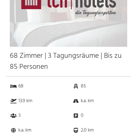
68 Zimmer | 3 Tagungsräume | Bis zu
85 Personen
68
85
13.9 km
k.a. km
3
0
k.a. km
2.0 km