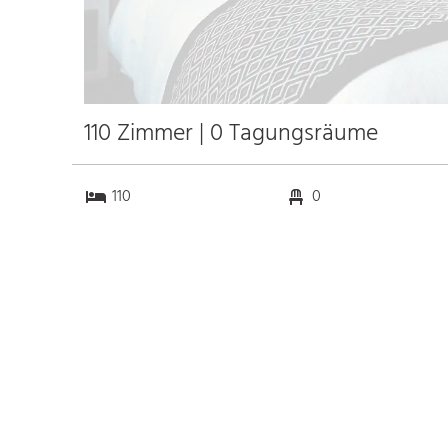
110 Zimmer | 0 Tagungsräume
110
0
0
0
Anfahrt
Anbindung
Autobahn A 8
20.2 km
Bahnhof Berchtesgaden
2.8 km
Hbf.
27.8 km