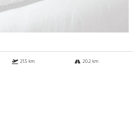
21.5 km
20.2 km
27.8 km
2.8 km
Bus
k.a. Gehminuten
Straßenbahn
k.a. Gehminuten
S-Bahn
k.a. Gehminuten