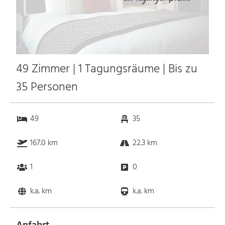
49 Zimmer | 1 Tagungsräume | Bis zu
35 Personen
49
35
167.0 km
22.3 km
1
0
k.a. km
k.a. km