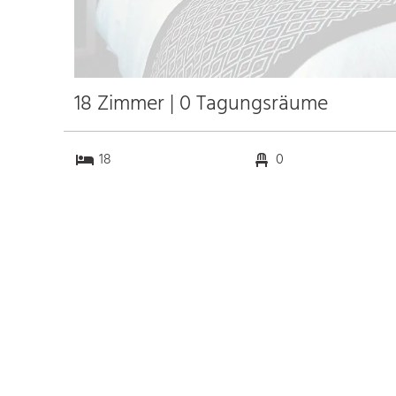
18 Zimmer | 0 Tagungsräume
18
0
0
0
Anfahrt
Anbindung
Autobahn A100
4.8 km
Bahnhof Hbf. Berlin
5.9 km
Messe Berlin
3.3 km
Flughafen BER
28.7 km