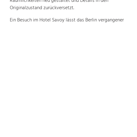
Räumlichkeiten neu gestaltet und Details in den
Originalzustand zurückversetzt.
Ein Besuch im Hotel Savoy lässt das Berlin vergangener
Zeiten lebendig werden, ohne, dass der Gast auf die
Annehmlichkeiten der Gegenwart verzichten muss. In der
geschmackvoll renovierten Lobby mit ihren weinroten
Wänden, der Rezeption aus dunklem Holz, den schweren
Clubsesseln und den großen Wandspiegeln rechnet der
Gast fast damit, jeden Moment Thomas Mann die
Marmortreppe hinunter schreiten zu sehen.
Die typischen Details aus den 30er Jahren wie goldene
Samtbänke und Sessel, feine Stuckapplikationen, die
strahlenden original erhaltenen Kristallleuchter und
Säulen kombiniert mit zeitgenössischer Kunst an den
Wänden sind zeitloses Design, das den Schriftsteller
sicher auch heute noch überzeugen würde.