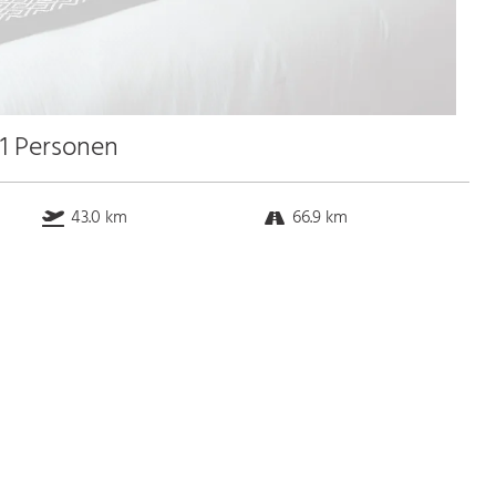
31 Personen
43.0 km
66.9 km
k.a. km
1.8 km
Bus
k.a. Gehminuten
Straßenbahn
k.a. Gehminuten
S-Bahn
k.a. Gehminuten