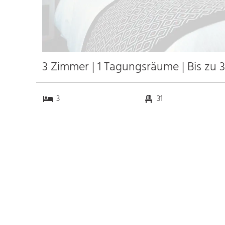
3 Zimmer | 1 Tagungsräume | Bis zu 
3
31
1
0
Anfahrt
Anbindung
Autobahn A7
66.9 km
Bahnhof Bhf. Biberbach
1.8 km
Riß
k.a. km