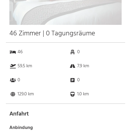
46 Zimmer | 0 Tagungsräume
46
0
59.5 km
7.9 km
0
0
129.0 km
1.0 km
Anfahrt
Anbindung