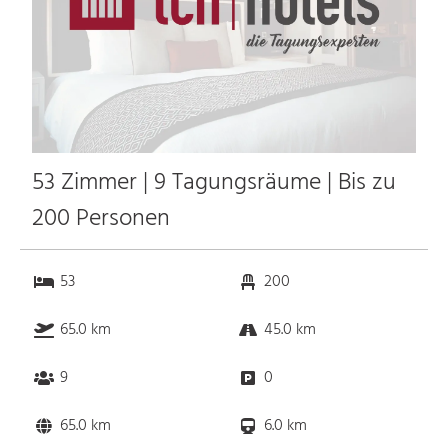
53 Zimmer | 9 Tagungsräume | Bis zu
200 Personen
53
200
65.0 km
45.0 km
9
0
65.0 km
6.0 km