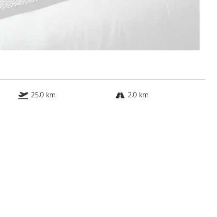
25.0 km
2.0 km
30.0 km
0.1 km
Bus
k.a. Gehminuten
Straßenbahn
k.a. Gehminuten
S-Bahn
k.a. Gehminuten