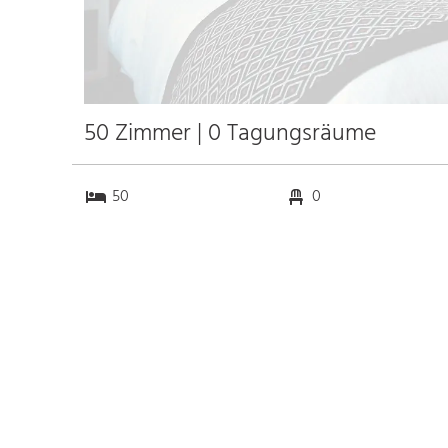
50 Zimmer | 0 Tagungsräume
50
0
0
0
Anfahrt
Anbindung
Autobahn Bonn-Bad
2.0 km
Godesberg
0.1 km
Bahnhof Bad Godesberg
30.0 km